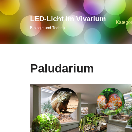
Zum
LED-Licht im Vivarium
Kategor
Inhalt
Biologie und Technik
springen
Paludarium