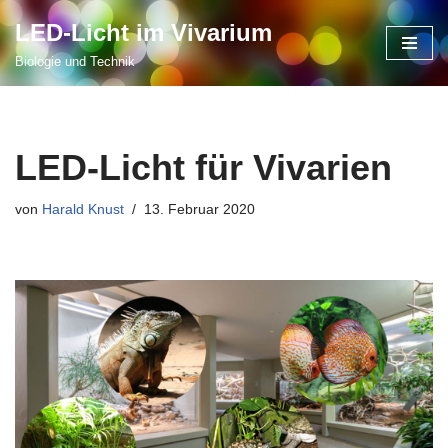
LED-Licht im Vivarium
Zum
Biologie und Technik
Inhalt
springen
LED-Licht für Vivarien
von
Harald Knust
13. Februar 2020