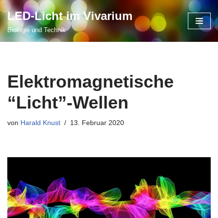
LED-Licht im Vivarium
Zum
Biologie und Technik
Inhalt
springen
Elektromagnetische
“Licht”-Wellen
von
Harald Knust
13. Februar 2020